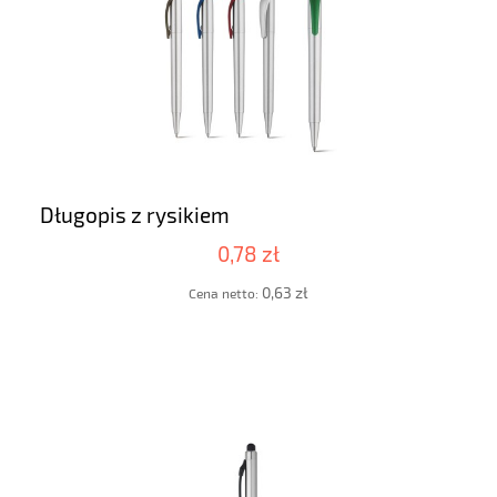
Długopis z rysikiem
0,78 zł
0,63 zł
Cena netto: