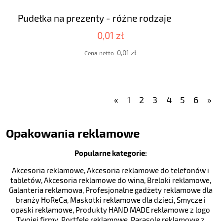
Pudełka na prezenty - różne rodzaje
0,01 zł
0,01 zł
Cena netto:
«
1
2
3
4
5
6
»
Opakowania reklamowe
Popularne kategorie:
Akcesoria reklamowe
,
Akcesoria reklamowe do telefonów i
tabletów
,
Akcesoria reklamowe do wina
,
Breloki reklamowe
,
Galanteria reklamowa
,
Profesjonalne gadżety reklamowe dla
branży HoReCa
,
Maskotki reklamowe dla dzieci
,
Smycze i
opaski reklamowe
,
Produkty HAND MADE reklamowe z logo
Twojej firmy
,
Portfele reklamowe
,
Parasole reklamowe z