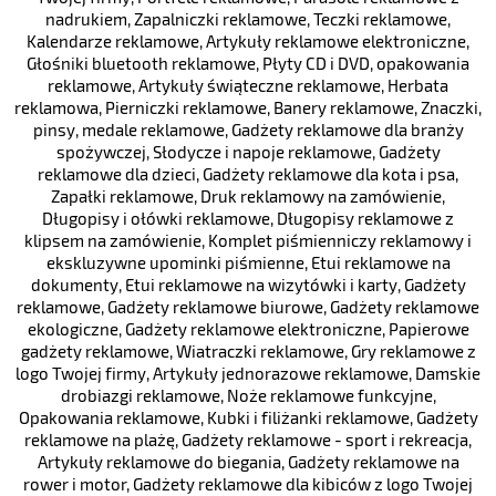
nadrukiem
,
Zapalniczki reklamowe
,
Teczki reklamowe
,
Kalendarze reklamowe
,
Artykuły reklamowe elektroniczne
,
Głośniki bluetooth reklamowe
,
Płyty CD i DVD, opakowania
reklamowe
,
Artykuły świąteczne reklamowe
,
Herbata
reklamowa
,
Pierniczki reklamowe
,
Banery reklamowe
,
Znaczki,
pinsy, medale reklamowe
,
Gadżety reklamowe dla branży
spożywczej
,
Słodycze i napoje reklamowe
,
Gadżety
reklamowe dla dzieci
,
Gadżety reklamowe dla kota i psa
,
Zapałki reklamowe
,
Druk reklamowy na zamówienie
,
Długopisy i ołówki reklamowe
,
Długopisy reklamowe z
klipsem na zamówienie
,
Komplet piśmienniczy reklamowy i
ekskluzywne upominki piśmienne
,
Etui reklamowe na
dokumenty
,
Etui reklamowe na wizytówki i karty
,
Gadżety
reklamowe
,
Gadżety reklamowe biurowe
,
Gadżety reklamowe
ekologiczne
,
Gadżety reklamowe elektroniczne
,
Papierowe
gadżety reklamowe
,
Wiatraczki reklamowe
,
Gry reklamowe z
logo Twojej firmy
,
Artykuły jednorazowe reklamowe
,
Damskie
drobiazgi reklamowe
,
Noże reklamowe funkcyjne
,
Opakowania reklamowe
,
Kubki i filiżanki reklamowe
,
Gadżety
reklamowe na plażę
,
Gadżety reklamowe - sport i rekreacja
,
Artykuły reklamowe do biegania
,
Gadżety reklamowe na
rower i motor
,
Gadżety reklamowe dla kibiców z logo Twojej