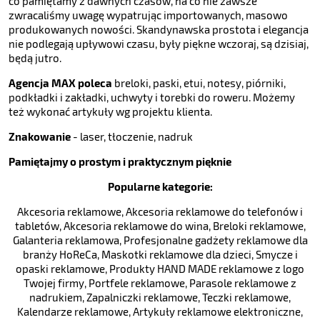
co pamiętamy z dawnych czasów, na co nie zawsze
zwracaliśmy uwagę wypatrując importowanych, masowo
produkowanych nowości. Skandynawska prostota i elegancja
nie podlegają upływowi czasu, były piękne wczoraj, są dzisiaj,
będą jutro.
Agencja MAX poleca
breloki, paski, etui, notesy, piórniki,
podkładki i zakładki, uchwyty i torebki do roweru. Możemy
też wykonać artykuły wg projektu klienta.
Znakowanie
- laser, tłoczenie, nadruk
Pamiętajmy o prostym i praktycznym pięknie
Popularne kategorie:
Akcesoria reklamowe
,
Akcesoria reklamowe do telefonów i
tabletów
,
Akcesoria reklamowe do wina
,
Breloki reklamowe
,
Galanteria reklamowa
,
Profesjonalne gadżety reklamowe dla
branży HoReCa
,
Maskotki reklamowe dla dzieci
,
Smycze i
opaski reklamowe
,
Produkty HAND MADE reklamowe z logo
Twojej firmy
,
Portfele reklamowe
,
Parasole reklamowe z
nadrukiem
,
Zapalniczki reklamowe
,
Teczki reklamowe
,
Kalendarze reklamowe
,
Artykuły reklamowe elektroniczne
,