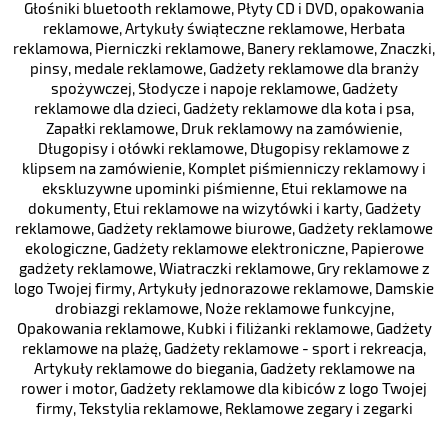
Głośniki bluetooth reklamowe
,
Płyty CD i DVD, opakowania
reklamowe
,
Artykuły świąteczne reklamowe
,
Herbata
reklamowa
,
Pierniczki reklamowe
,
Banery reklamowe
,
Znaczki,
pinsy, medale reklamowe
,
Gadżety reklamowe dla branży
spożywczej
,
Słodycze i napoje reklamowe
,
Gadżety
reklamowe dla dzieci
,
Gadżety reklamowe dla kota i psa
,
Zapałki reklamowe
,
Druk reklamowy na zamówienie
,
Długopisy i ołówki reklamowe
,
Długopisy reklamowe z
klipsem na zamówienie
,
Komplet piśmienniczy reklamowy i
ekskluzywne upominki piśmienne
,
Etui reklamowe na
dokumenty
,
Etui reklamowe na wizytówki i karty
,
Gadżety
reklamowe
,
Gadżety reklamowe biurowe
,
Gadżety reklamowe
ekologiczne
,
Gadżety reklamowe elektroniczne
,
Papierowe
gadżety reklamowe
,
Wiatraczki reklamowe
,
Gry reklamowe z
logo Twojej firmy
,
Artykuły jednorazowe reklamowe
,
Damskie
drobiazgi reklamowe
,
Noże reklamowe funkcyjne
,
Opakowania reklamowe
,
Kubki i filiżanki reklamowe
,
Gadżety
reklamowe na plażę
,
Gadżety reklamowe - sport i rekreacja
,
Artykuły reklamowe do biegania
,
Gadżety reklamowe na
rower i motor
,
Gadżety reklamowe dla kibiców z logo Twojej
firmy
,
Tekstylia reklamowe
,
Reklamowe zegary i zegarki