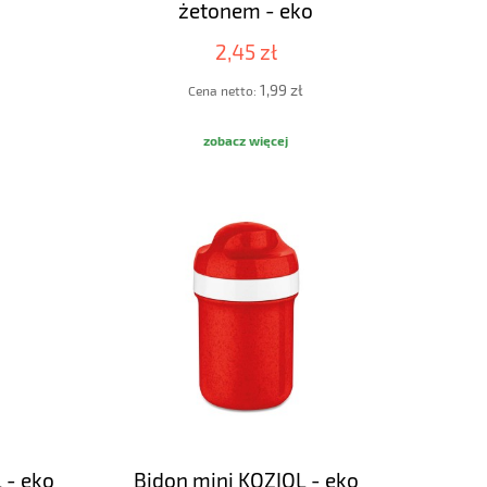
żetonem - eko
2,45 zł
1,99 zł
Cena netto:
zobacz więcej
 - eko
Bidon mini KOZIOL - eko