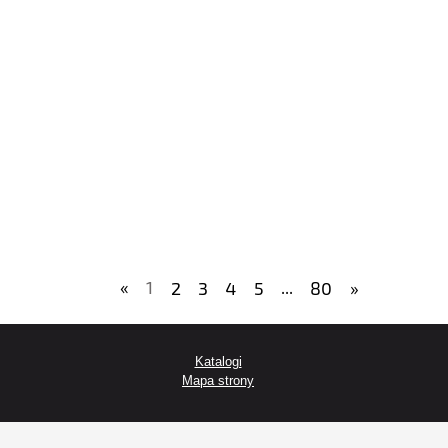
«
1
2
3
4
5
...
80
»
Katalogi
Mapa strony