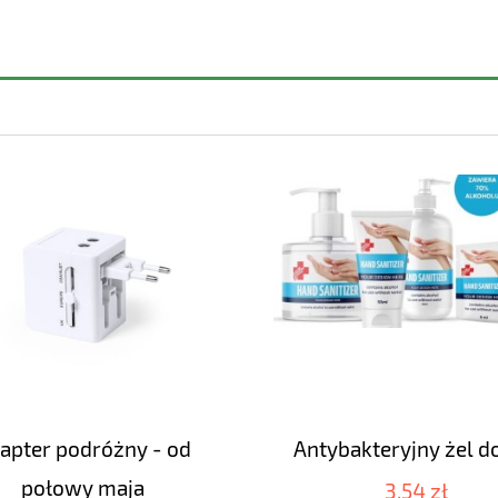
apter podróżny - od
Antybakteryjny żel d
połowy maja
3,54 zł