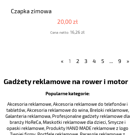
Czapka zimowa
20,00 zł
16,26 zł
Cena netto:
«
1
2
3
4
5
...
9
»
Gadżety reklamowe na rower i motor
Popularne kategorie:
Akcesoria reklamowe
,
Akcesoria reklamowe do telefonów i
tabletów
,
Akcesoria reklamowe do wina
,
Breloki reklamowe
,
Galanteria reklamowa
,
Profesjonalne gadżety reklamowe dla
branży HoReCa
,
Maskotki reklamowe dla dzieci
,
Smycze i
opaski reklamowe
,
Produkty HAND MADE reklamowe z logo
Twojej firmy
,
Portfele reklamowe
,
Parasole reklamowe z