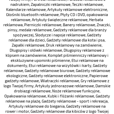
nadrukiem
,
Zapalniczki reklamowe
,
Teczki reklamowe
,
Kalendarze reklamowe
,
Artykuły reklamowe elektroniczne
,
Głośniki bluetooth reklamowe
,
Płyty CD i DVD, opakowania
reklamowe
,
Artykuły świąteczne reklamowe
,
Herbata
reklamowa
,
Pierniczki reklamowe
,
Banery reklamowe
,
Znaczki,
pinsy, medale reklamowe
,
Gadżety reklamowe dla branży
spożywczej
,
Słodycze i napoje reklamowe
,
Gadżety
reklamowe dla dzieci
,
Gadżety reklamowe dla kota i psa
,
Zapałki reklamowe
,
Druk reklamowy na zamówienie
,
Długopisy i ołówki reklamowe
,
Długopisy reklamowe z
klipsem na zamówienie
,
Komplet piśmienniczy reklamowy i
ekskluzywne upominki piśmienne
,
Etui reklamowe na
dokumenty
,
Etui reklamowe na wizytówki i karty
,
Gadżety
reklamowe
,
Gadżety reklamowe biurowe
,
Gadżety reklamowe
ekologiczne
,
Gadżety reklamowe elektroniczne
,
Papierowe
gadżety reklamowe
,
Wiatraczki reklamowe
,
Gry reklamowe z
logo Twojej firmy
,
Artykuły jednorazowe reklamowe
,
Damskie
drobiazgi reklamowe
,
Noże reklamowe funkcyjne
,
Opakowania reklamowe
,
Kubki i filiżanki reklamowe
,
Gadżety
reklamowe na plażę
,
Gadżety reklamowe - sport i rekreacja
,
Artykuły reklamowe do biegania
,
Gadżety reklamowe na
rower i motor
,
Gadżety reklamowe dla kibiców z logo Twojej