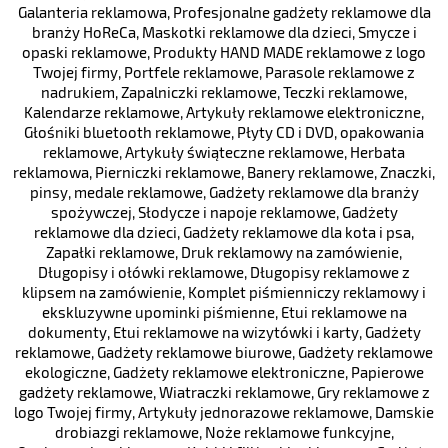
Galanteria reklamowa
,
Profesjonalne gadżety reklamowe dla
branży HoReCa
,
Maskotki reklamowe dla dzieci
,
Smycze i
opaski reklamowe
,
Produkty HAND MADE reklamowe z logo
Twojej firmy
,
Portfele reklamowe
,
Parasole reklamowe z
nadrukiem
,
Zapalniczki reklamowe
,
Teczki reklamowe
,
Kalendarze reklamowe
,
Artykuły reklamowe elektroniczne
,
Głośniki bluetooth reklamowe
,
Płyty CD i DVD, opakowania
reklamowe
,
Artykuły świąteczne reklamowe
,
Herbata
reklamowa
,
Pierniczki reklamowe
,
Banery reklamowe
,
Znaczki,
pinsy, medale reklamowe
,
Gadżety reklamowe dla branży
spożywczej
,
Słodycze i napoje reklamowe
,
Gadżety
reklamowe dla dzieci
,
Gadżety reklamowe dla kota i psa
,
Zapałki reklamowe
,
Druk reklamowy na zamówienie
,
Długopisy i ołówki reklamowe
,
Długopisy reklamowe z
klipsem na zamówienie
,
Komplet piśmienniczy reklamowy i
ekskluzywne upominki piśmienne
,
Etui reklamowe na
dokumenty
,
Etui reklamowe na wizytówki i karty
,
Gadżety
reklamowe
,
Gadżety reklamowe biurowe
,
Gadżety reklamowe
ekologiczne
,
Gadżety reklamowe elektroniczne
,
Papierowe
gadżety reklamowe
,
Wiatraczki reklamowe
,
Gry reklamowe z
logo Twojej firmy
,
Artykuły jednorazowe reklamowe
,
Damskie
drobiazgi reklamowe
,
Noże reklamowe funkcyjne
,