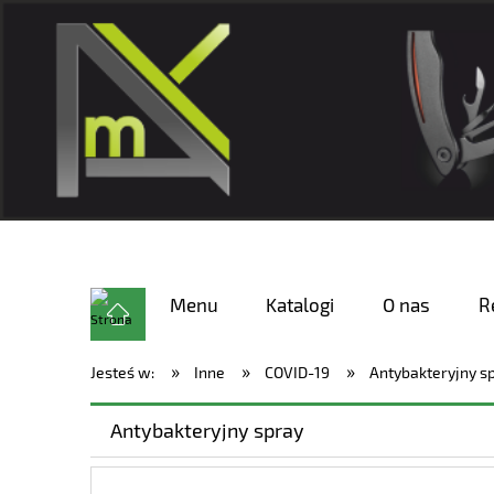
Menu
Katalogi
O nas
R
»
»
»
Jesteś w:
Inne
COVID-19
Antybakteryjny s
Antybakteryjny spray