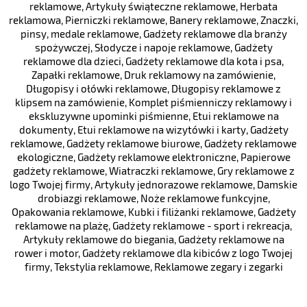
reklamowe
,
Artykuły świąteczne reklamowe
,
Herbata
reklamowa
,
Pierniczki reklamowe
,
Banery reklamowe
,
Znaczki,
pinsy, medale reklamowe
,
Gadżety reklamowe dla branży
spożywczej
,
Słodycze i napoje reklamowe
,
Gadżety
reklamowe dla dzieci
,
Gadżety reklamowe dla kota i psa
,
Zapałki reklamowe
,
Druk reklamowy na zamówienie
,
Długopisy i ołówki reklamowe
,
Długopisy reklamowe z
klipsem na zamówienie
,
Komplet piśmienniczy reklamowy i
ekskluzywne upominki piśmienne
,
Etui reklamowe na
dokumenty
,
Etui reklamowe na wizytówki i karty
,
Gadżety
reklamowe
,
Gadżety reklamowe biurowe
,
Gadżety reklamowe
ekologiczne
,
Gadżety reklamowe elektroniczne
,
Papierowe
gadżety reklamowe
,
Wiatraczki reklamowe
,
Gry reklamowe z
logo Twojej firmy
,
Artykuły jednorazowe reklamowe
,
Damskie
drobiazgi reklamowe
,
Noże reklamowe funkcyjne
,
Opakowania reklamowe
,
Kubki i filiżanki reklamowe
,
Gadżety
reklamowe na plażę
,
Gadżety reklamowe - sport i rekreacja
,
Artykuły reklamowe do biegania
,
Gadżety reklamowe na
rower i motor
,
Gadżety reklamowe dla kibiców z logo Twojej
firmy
,
Tekstylia reklamowe
,
Reklamowe zegary i zegarki