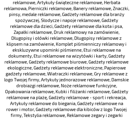
reklamowe
,
Artykuły świąteczne reklamowe
,
Herbata
reklamowa
,
Pierniczki reklamowe
,
Banery reklamowe
,
Znaczki,
pinsy, medale reklamowe
,
Gadżety reklamowe dla branży
spożywczej
,
Słodycze i napoje reklamowe
,
Gadżety
reklamowe dla dzieci
,
Gadżety reklamowe dla kota i psa
,
Zapałki reklamowe
,
Druk reklamowy na zamówienie
,
Długopisy i ołówki reklamowe
,
Długopisy reklamowe z
klipsem na zamówienie
,
Komplet piśmienniczy reklamowy i
ekskluzywne upominki piśmienne
,
Etui reklamowe na
dokumenty
,
Etui reklamowe na wizytówki i karty
,
Gadżety
reklamowe
,
Gadżety reklamowe biurowe
,
Gadżety reklamowe
ekologiczne
,
Gadżety reklamowe elektroniczne
,
Papierowe
gadżety reklamowe
,
Wiatraczki reklamowe
,
Gry reklamowe z
logo Twojej firmy
,
Artykuły jednorazowe reklamowe
,
Damskie
drobiazgi reklamowe
,
Noże reklamowe funkcyjne
,
Opakowania reklamowe
,
Kubki i filiżanki reklamowe
,
Gadżety
reklamowe na plażę
,
Gadżety reklamowe - sport i rekreacja
,
Artykuły reklamowe do biegania
,
Gadżety reklamowe na
rower i motor
,
Gadżety reklamowe dla kibiców z logo Twojej
firmy
,
Tekstylia reklamowe
,
Reklamowe zegary i zegarki