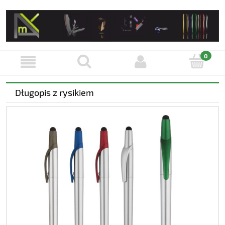
Długopis z rysikiem