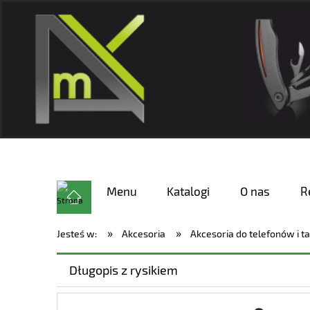
Menu
Katalogi
O nas
R
»
»
Jesteś w:
Akcesoria
Akcesoria do telefonów i t
Długopis z rysikiem