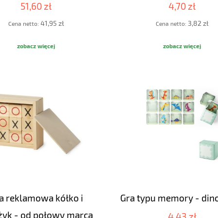
51,60 zł
4,70 zł
41,95 zł
3,82 zł
Cena netto:
Cena netto:
zobacz więcej
zobacz więcej
a reklamowa kółko i
Gra typu memory - din
żyk - od połowy marca
4,43 zł