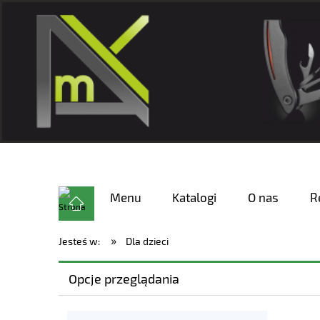
Menu
Katalogi
O nas
R
»
Jesteś w:
Dla dzieci
Opcje przeglądania