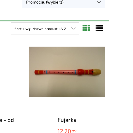
Promocja: (wybierz)
Sortuj wg:
Nazwa produktu A-Z
a - od
Fujarka
12,20 zł