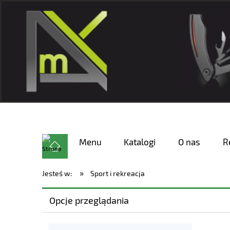
Menu
Katalogi
O nas
R
»
Jesteś w:
Sport i rekreacja
Opcje przeglądania