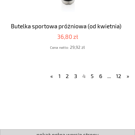
Butelka sportowa próżniowa (od kwietnia)
36,80 zł
29,92 zł
Cena netto:
«
1
2
3
4
5
6
...
12
»
pokaż pełną wersję strony