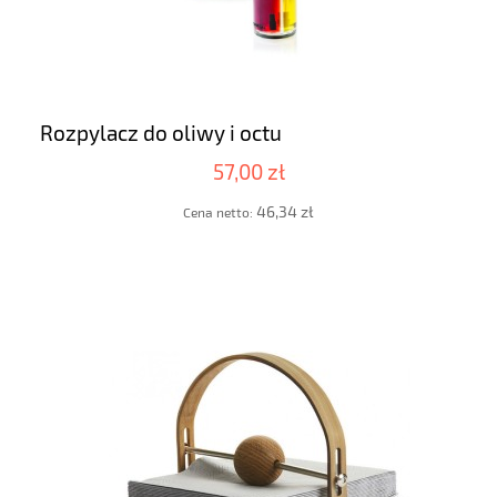
Rozpylacz do oliwy i octu
57,00 zł
46,34 zł
Cena netto: