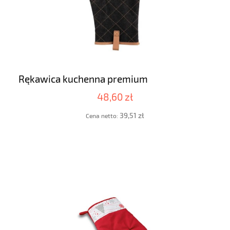
Rękawica kuchenna premium
48,60 zł
39,51 zł
Cena netto: