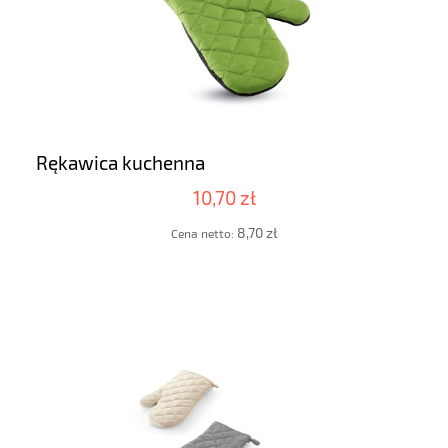
Rękawica kuchenna
10,70 zł
8,70 zł
Cena netto: