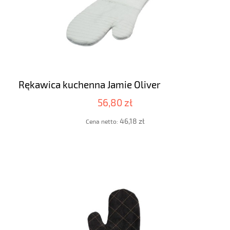
Rękawica kuchenna Jamie Oliver
56,80 zł
46,18 zł
Cena netto: