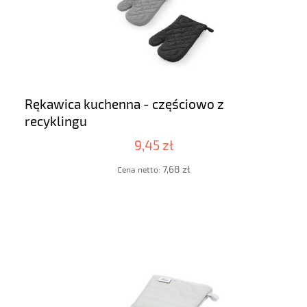
Rękawica kuchenna - częściowo z
recyklingu
9,45 zł
7,68 zł
Cena netto: