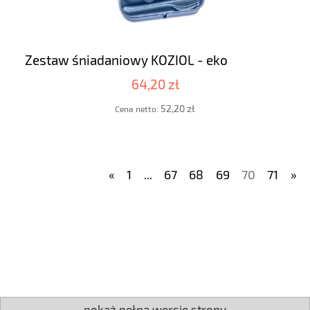
Zestaw śniadaniowy KOZIOL - eko
64,20 zł
52,20 zł
Cena netto:
«
1
...
67
68
69
70
71
»
pokaż pełną wersję strony