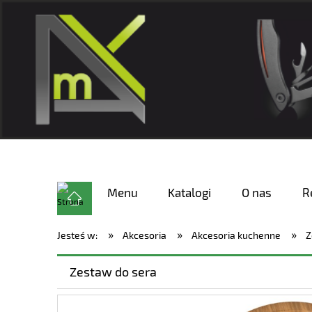
Menu
Katalogi
O nas
R
»
»
»
Jesteś w:
Akcesoria
Akcesoria kuchenne
Z
Zestaw do sera