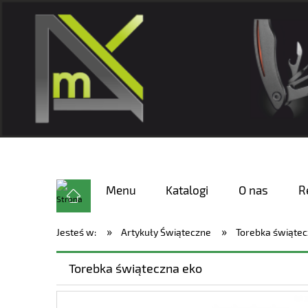
Menu
Katalogi
O nas
R
»
»
Jesteś w:
Artykuły Świąteczne
Torebka świątec
Torebka świąteczna eko