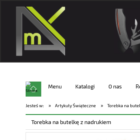
Menu
Katalogi
O nas
R
»
»
Jesteś w:
Artykuły Świąteczne
Torebka na bute
Torebka na butelkę z nadrukiem