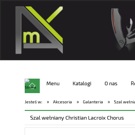
Menu
Katalogi
O nas
R
»
»
»
Jesteś w:
Akcesoria
Galanteria
Szal wełni
Szal wełniany Christian Lacroix Chorus