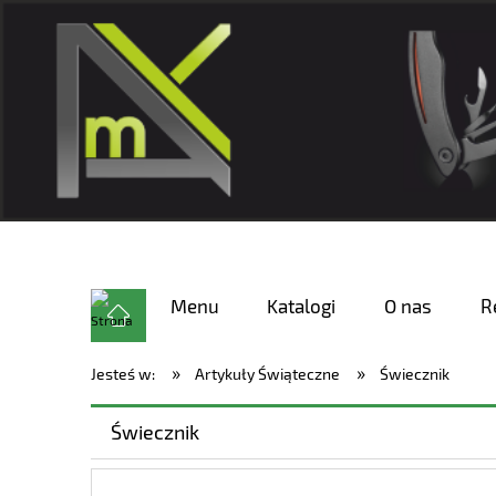
Menu
Katalogi
O nas
R
»
»
Jesteś w:
Artykuły Świąteczne
Świecznik
Świecznik