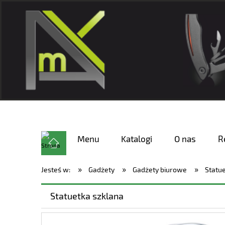
Menu
Katalogi
O nas
R
»
»
»
Jesteś w:
Gadżety
Gadżety biurowe
Statu
Statuetka szklana