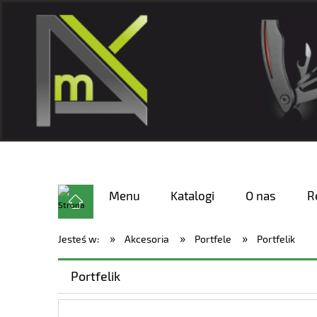
Menu
Katalogi
O nas
R
»
»
»
Jesteś w:
Akcesoria
Portfele
Portfelik
Portfelik