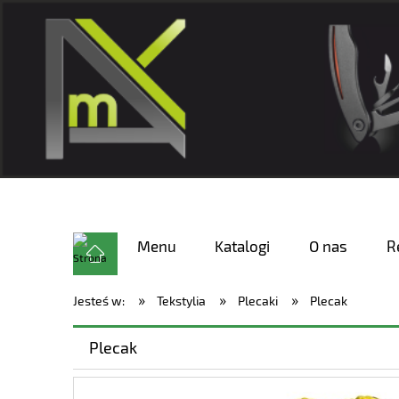
Menu
Katalogi
O nas
R
»
»
»
Jesteś w:
Tekstylia
Plecaki
Plecak
Plecak