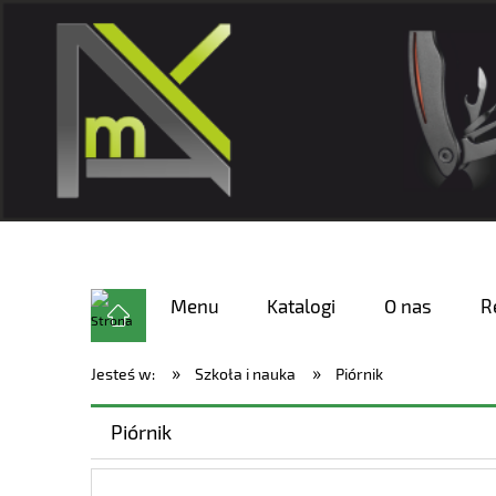
Menu
Katalogi
O nas
R
»
»
Jesteś w:
Szkoła i nauka
Piórnik
Piórnik