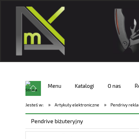
Menu
Katalogi
O nas
R
»
»
Jesteś w:
Artykuły elektroniczne
Pendrivy rek
Pendrive biżuteryjny