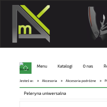
Menu
Katalogi
O nas
R
»
»
»
Jesteś w:
Akcesoria
Akcesoria podróżne
P
Peleryna uniwersalna