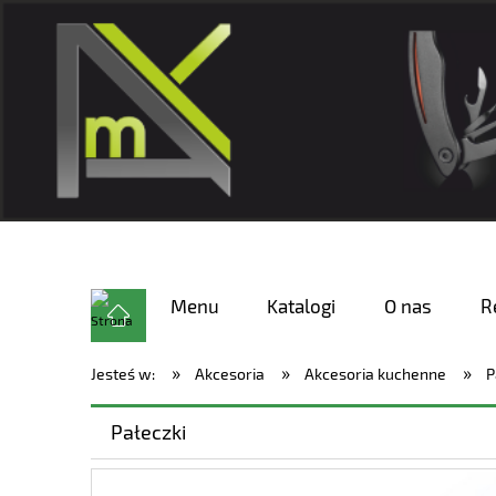
Menu
Katalogi
O nas
R
»
»
»
Jesteś w:
Akcesoria
Akcesoria kuchenne
P
Pałeczki