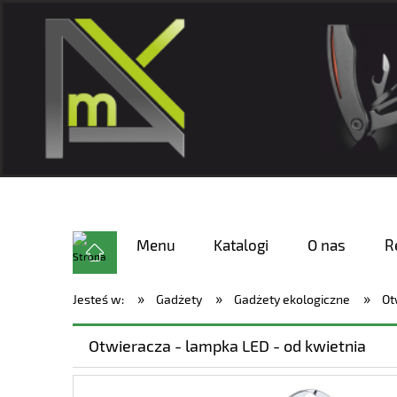
Menu
Katalogi
O nas
R
»
»
»
Jesteś w:
Gadżety
Gadżety ekologiczne
Ot
Otwieracza - lampka LED - od kwietnia