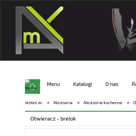
Menu
Katalogi
O nas
R
»
»
»
Jesteś w:
Akcesoria
Akcesoria kuchenne
O
Otwieracz - brelok