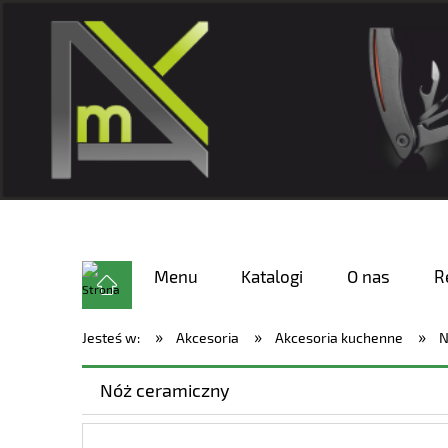
Menu
Katalogi
O nas
R
»
»
»
Jesteś w:
Akcesoria
Akcesoria kuchenne
N
Nóż ceramiczny