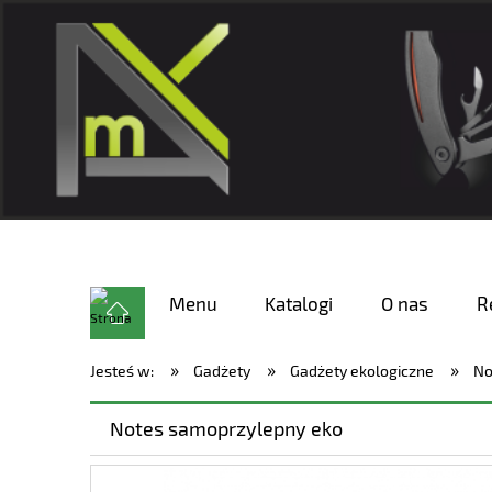
Menu
Katalogi
O nas
R
»
»
»
Jesteś w:
Gadżety
Gadżety ekologiczne
No
Notes samoprzylepny eko