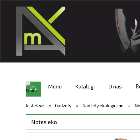
Menu
Katalogi
O nas
R
»
»
»
Jesteś w:
Gadżety
Gadżety ekologiczne
No
Notes eko