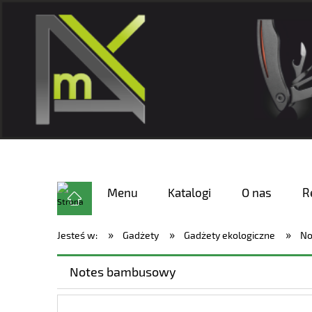
Menu
Katalogi
O nas
R
»
»
»
Jesteś w:
Gadżety
Gadżety ekologiczne
No
Notes bambusowy