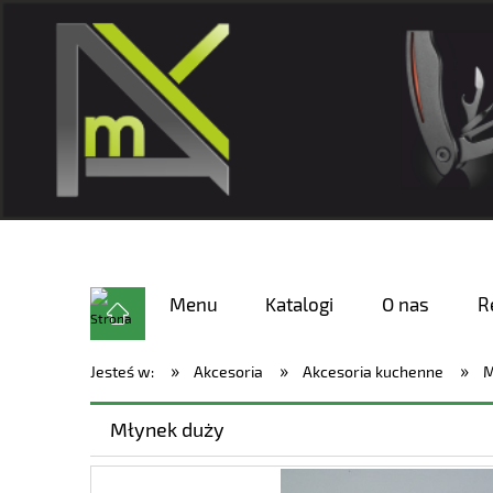
Menu
Katalogi
O nas
R
»
»
»
Jesteś w:
Akcesoria
Akcesoria kuchenne
M
Młynek duży