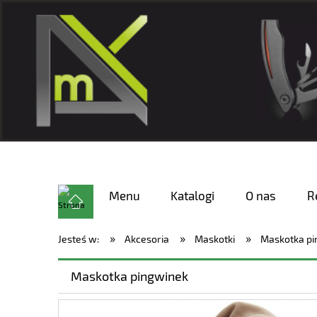
Menu
Katalogi
O nas
R
»
»
»
Jesteś w:
Akcesoria
Maskotki
Maskotka pi
Maskotka pingwinek