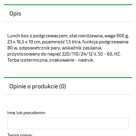
Opis
Lunch box z podgrzewaczem, stal nierdzewna, waga 900 g,
23 x 16,5 x 10 cm, pojemność 1,5 litra, funkcja podgrzewania
80 w, odpowietrznik pary, wskaźnik zasilania,
przystosowany do napięć 220/110/24/12 V, 50 - 60, HZ.
Torba izotermiczna, znakowanie - nadruk.
Opinie o produkcie (0)
Imię lub pseudonim:
Twoja opinia: