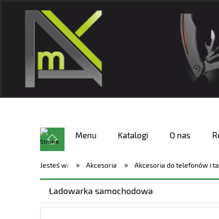
Menu
Katalogi
O nas
R
»
»
Jesteś w:
Akcesoria
Akcesoria do telefonów i t
Ładowarka samochodowa