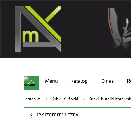
Menu
Katalogi
O nas
R
»
»
Jesteś w:
Kubki i filiżanki
Kubki i butelki izoterm
Kubek izotermniczny