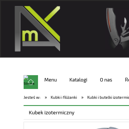
Menu
Katalogi
O nas
R
»
»
Jesteś w:
Kubki i filiżanki
Kubki i butelki izoterm
Kubek izotermiczny