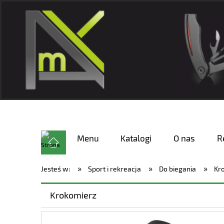
Menu
Katalogi
O nas
R
»
»
»
Jesteś w:
Sport i rekreacja
Do biegania
Kr
Krokomierz