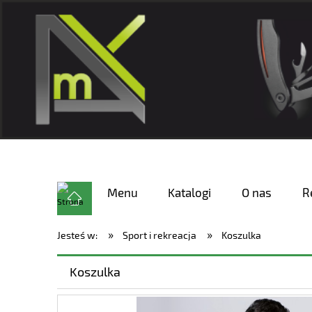
Menu
Katalogi
O nas
R
»
»
Jesteś w:
Sport i rekreacja
Koszulka
Koszulka