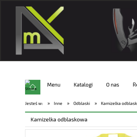
Menu
Katalogi
O nas
R
»
»
»
Jesteś w:
Inne
Odblaski
Kamizelka odblas
Kamizelka odblaskowa