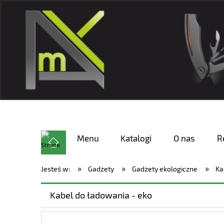
Menu
Katalogi
O nas
R
»
»
»
Jesteś w:
Gadżety
Gadżety ekologiczne
Ka
Kabel do ładowania - eko