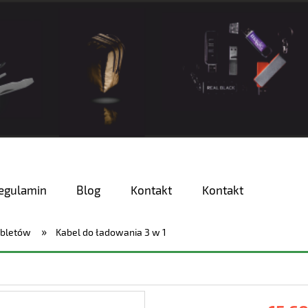
egulamin
Blog
Kontakt
Kontakt
»
abletów
Kabel do ładowania 3 w 1