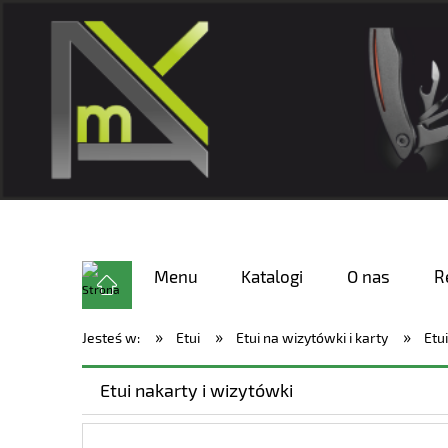
Menu
Katalogi
O nas
R
»
»
»
Jesteś w:
Etui
Etui na wizytówki i karty
Etu
Etui nakarty i wizytówki