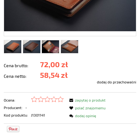
72,00 zł
Cena brutto:
58,54 zł
Cena netto:
dodaj do przechowalni
Ocena:
zapytaj o produkt
Producent:
-
poleć znajomemu
Kod produktu:
J1301141
dodaj opinię