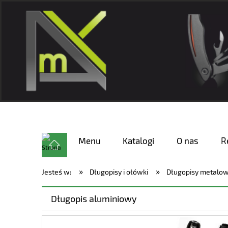
Menu
Katalogi
O nas
R
»
»
Jesteś w:
Długopisy i ołówki
Długopisy metalo
Długopis aluminiowy