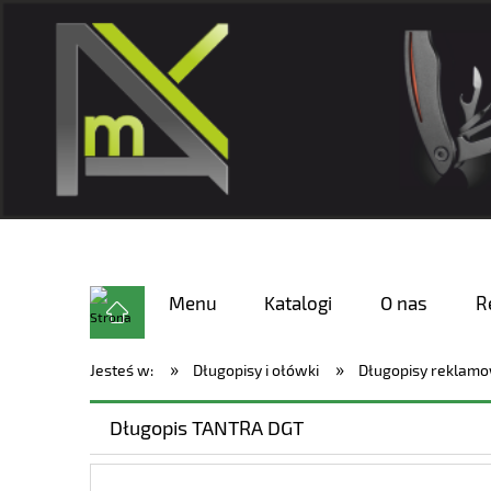
Menu
Katalogi
O nas
R
»
»
Jesteś w:
Długopisy i ołówki
Długopisy reklam
Długopis TANTRA DGT