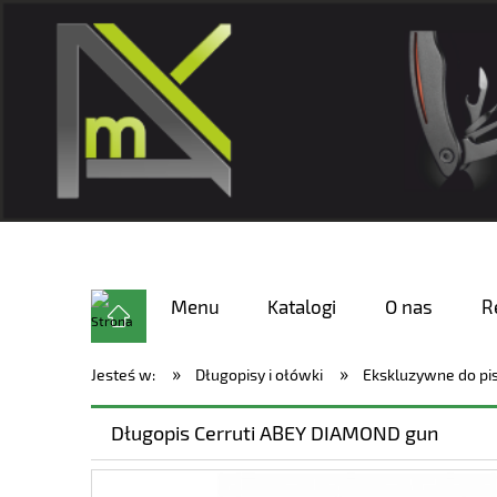
Menu
Katalogi
O nas
R
»
»
Jesteś w:
Długopisy i ołówki
Ekskluzywne do pi
Długopis Cerruti ABEY DIAMOND gun